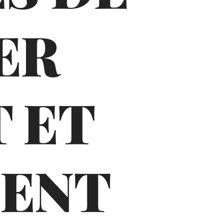
ER
 ET
MENT