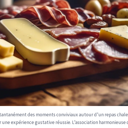
stantanément des moments conviviaux autour d’un repas chaleur
r une expérience gustative réussie. L’association harmonieuse