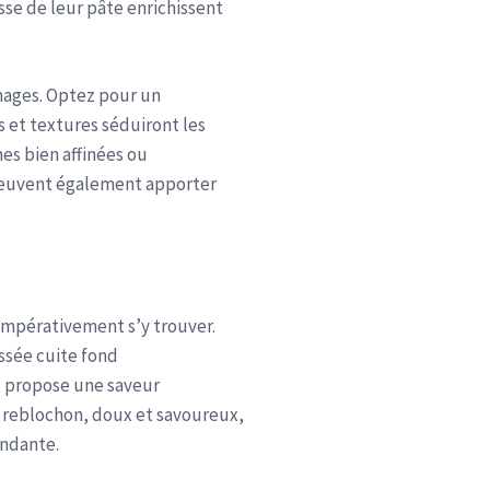
sse de leur pâte enrichissent
omages. Optez pour un
s et textures séduiront les
hes bien affinées ou
peuvent également apporter
 impérativement s’y trouver.
ssée cuite fond
e, propose une saveur
e reblochon, doux et savoureux,
ondante.