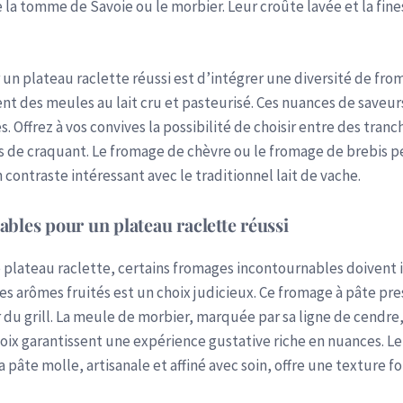
la tomme de Savoie ou le morbier. Leur croûte lavée et la fine
 un plateau raclette réussi est d’intégrer une diversité de fr
nt des meules au lait cru et pasteurisé. Ces nuances de saveur
 Offrez à vos convives la possibilité de choisir entre des tranc
 de craquant. Le fromage de chèvre ou le fromage de brebis 
n contraste intéressant avec le traditionnel lait de vache.
bles pour un plateau raclette réussi
e plateau raclette, certains fromages incontournables doivent
es arômes fruités est un choix judicieux. Ce fromage à pâte pre
 du grill. La meule de morbier, marquée par sa ligne de cendr
ix garantissent une expérience gustative riche en nuances. L
a pâte molle, artisanale et affiné avec soin, offre une texture f