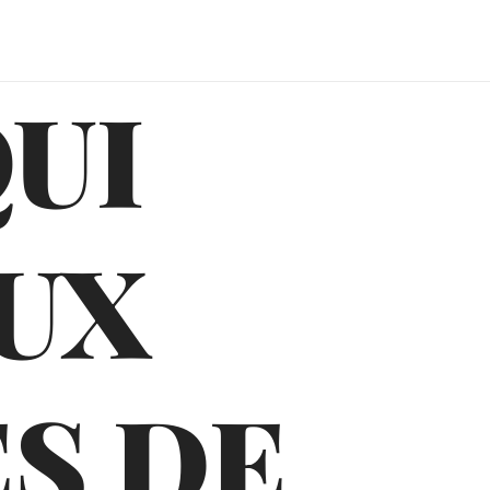
QUI
UX
S DE