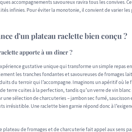
lques accompagnements savoureux ravira tous les convives. Ce
ités infinies. Pour éviter la monotonie, il convient de varier les p
ance d’un plateau raclette bien conçu ?
aclette apporte à un dîner ?
expérience gustative unique qui transforme un simple repas e
lement les tranches fondantes et savoureuses de fromages lait 
duits du terroir qui l’accompagne. Imaginons un apéritif où le 
 terre cuites à la perfection, tandis qu’un verre de vin blanc 
r une sélection de charcuteries – jambon sec fumé, saucisson e
ts irrésistible. Une raclette bien garnie répond donc à l’exig
le plateau de fromages et de charcuterie fait appel aux sens pa