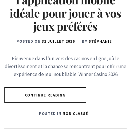
idéale pour jouer à vos
jeux préférés
POSTED ON
31 JUILLET 2026
BY
STÉPHANIE
Bienvenue dans l’univers des casinos en ligne, où le
divertissement et la chance se rencontrent pour offrir une
expérience de jeu inoubliable. Winner Casino 2026
CONTINUE READING
POSTED IN
NON CLASSÉ