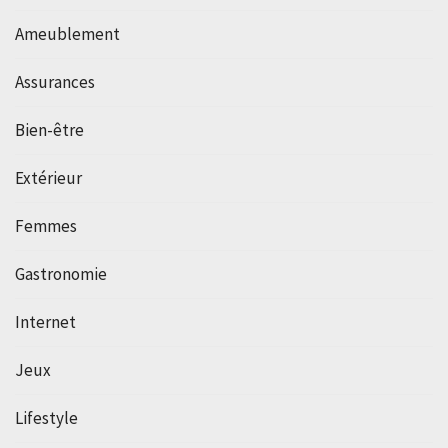
Ameublement
Assurances
Bien-être
Extérieur
Femmes
Gastronomie
Internet
Jeux
Lifestyle