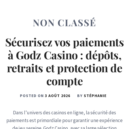
NON CLASSÉ
Sécurisez vos paiements
à Godz Casino : dépôts,
retraits et protection de
compte
POSTED ON
3 AOÛT 2026
BY
STÉPHANIE
Dans l’univers des casinos en ligne, la sécurité des
paiements est primordiale pour garantir une expérience
de jeu sereine. Godz Casino, avec sa large sélection