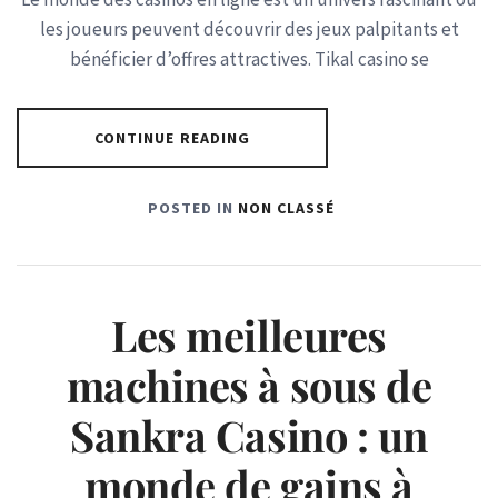
les joueurs peuvent découvrir des jeux palpitants et
bénéficier d’offres attractives. Tikal casino se
CONTINUE READING
POSTED IN
NON CLASSÉ
Les meilleures
machines à sous de
Sankra Casino : un
monde de gains à