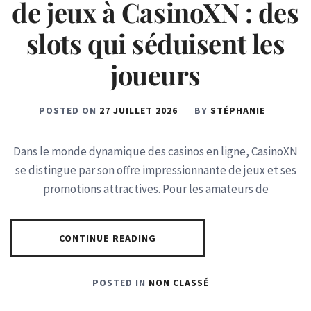
de jeux à CasinoXN : des
slots qui séduisent les
joueurs
POSTED ON
27 JUILLET 2026
BY
STÉPHANIE
Dans le monde dynamique des casinos en ligne, CasinoXN
se distingue par son offre impressionnante de jeux et ses
promotions attractives. Pour les amateurs de
CONTINUE READING
POSTED IN
NON CLASSÉ