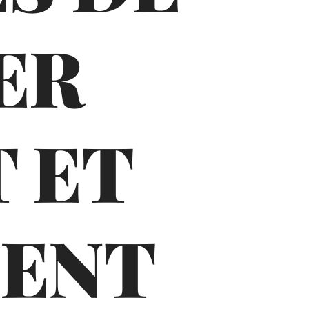
ER
 ET
MENT