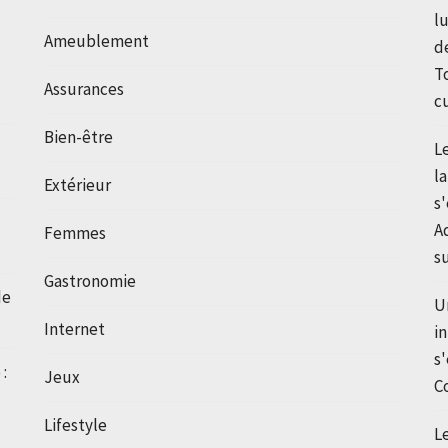
l
Ameublement
d
T
Assurances
c
Bien-être
L
l
Extérieur
s
A
Femmes
s
Gastronomie
de
U
Internet
i
s
:
Jeux
C
Lifestyle
L