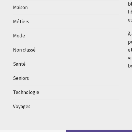
b
Maison
l
e
Métiers
À 
Mode
p
Non classé
e
vi
Santé
b
Seniors
Technologie
Voyages