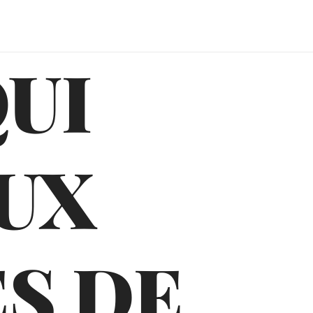
QUI
UX
S DE