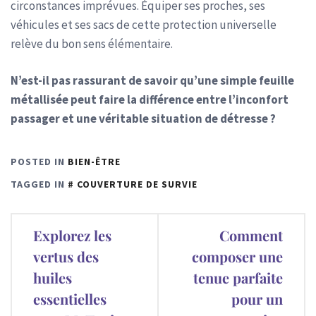
circonstances imprévues. Équiper ses proches, ses
véhicules et ses sacs de cette protection universelle
relève du bon sens élémentaire.
N’est-il pas rassurant de savoir qu’une simple feuille
métallisée peut faire la différence entre l’inconfort
passager et une véritable situation de détresse ?
POSTED IN
BIEN-ÊTRE
TAGGED IN
COUVERTURE DE SURVIE
Navigation
Explorez les
Comment
de
vertus des
composer une
huiles
tenue parfaite
l’article
essentielles
pour un