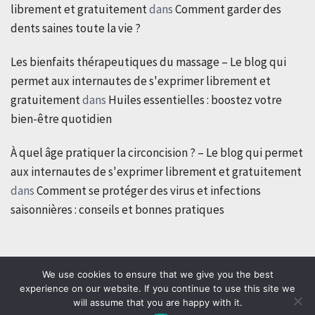
librement et gratuitement
dans
Comment garder des
dents saines toute la vie ?
Les bienfaits thérapeutiques du massage – Le blog qui
permet aux internautes de s'exprimer librement et
gratuitement
dans
Huiles essentielles : boostez votre
bien-être quotidien
À quel âge pratiquer la circoncision ? – Le blog qui permet
aux internautes de s'exprimer librement et gratuitement
dans
Comment se protéger des virus et infections
saisonnières : conseils et bonnes pratiques
We use cookies to ensure that we give you the best
experience on our website. If you continue to use this site we
will assume that you are happy with it.
Copyright © All rights reserved.
|
Theme: Classic Blog by