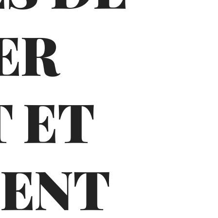
ER
 ET
MENT