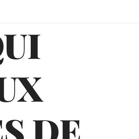
QUI
UX
S DE