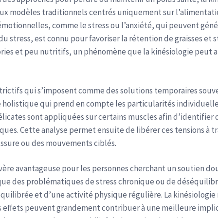
 modèles traditionnels centrés uniquement sur l’alimentation 
motionnelles, comme le stress ou l’anxiété, qui peuvent génér
u stress, est connu pour favoriser la rétention de graisses et
ories et peu nutritifs, un phénomène que la kinésiologie peut a
rictifs qui s’imposent comme des solutions temporaires souven
holistique qui prend en compte les particularités individuelles.
licates sont appliquées sur certains muscles afin d’identifier d
ues. Cette analyse permet ensuite de libérer ces tensions à t
ressure ou des mouvements ciblés.
’avère avantageuse pour les personnes cherchant un soutien do
ue des problématiques de stress chronique ou de déséquilibr
quilibrée et d’une activité physique régulière. La kinésiologie
ses effets peuvent grandement contribuer à une meilleure impl