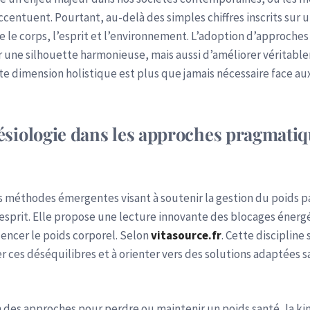
ccentuent. Pourtant, au-delà des simples chiffres inscrits sur un
 le corps, l’esprit et l’environnement. L’adoption d’approch
une silhouette harmonieuse, mais aussi d’améliorer véritablem
tte dimension holistique est plus que jamais nécessaire face a
siologie dans les approches pragmatiq
 les méthodes émergentes visant à soutenir la gestion du poids
 l’esprit. Elle propose une lecture innovante des blocages éne
luencer le poids corporel. Selon
vitasource.fr
.
Cette discipline 
 ces déséquilibres et à orienter vers des solutions adaptées sa
ion des approches pour perdre ou maintenir un poids santé, la ki