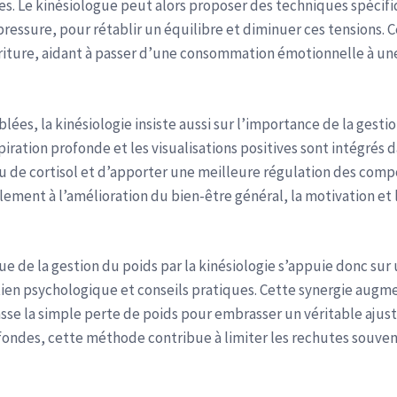
. Le kinésiologue peut alors proposer des techniques spécifi
ssure, pour rétablir un équilibre et diminuer ces tensions. Ce
rriture, aidant à passer d’une consommation émotionnelle à un
lées, la kinésiologie insiste aussi sur l’importance de la gesti
piration profonde et les visualisations positives sont intégrés d
u de cortisol et d’apporter une meilleure régulation des com
alement à l’amélioration du bien-être général, la motivation et
de la gestion du poids par la kinésiologie s’appuie donc sur 
tien psychologique et conseils pratiques. Cette synergie aug
se la simple perte de poids pour embrasser un véritable ajus
fondes, cette méthode contribue à limiter les rechutes souven