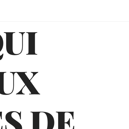
QUI
UX
S DE