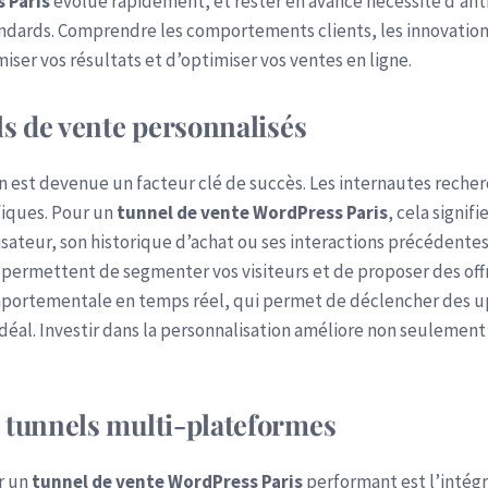
 Paris
évolue rapidement, et rester en avance nécessite d’ant
ndards. Comprendre les comportements clients, les innovations
ser vos résultats et d’optimiser vos ventes en ligne.
els de vente personnalisés
on est devenue un facteur clé de succès. Les internautes reche
fiques. Pour un
tunnel de vente WordPress Paris
, cela signif
isateur, son historique d’achat ou ses interactions précédente
permettent de segmenter vos visiteurs et de proposer des off
mportementale en temps réel, qui permet de déclencher des up
l. Investir dans la personnalisation améliore non seulement 
s tunnels multi-plateformes
r un
tunnel de vente WordPress Paris
performant est l’intégr