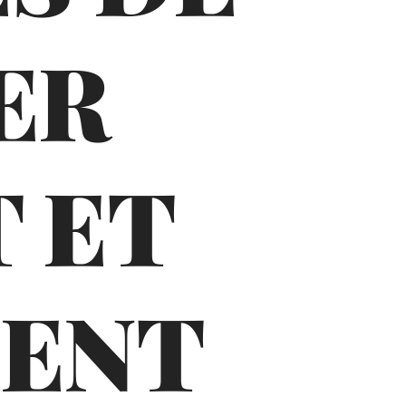
ER
 ET
MENT