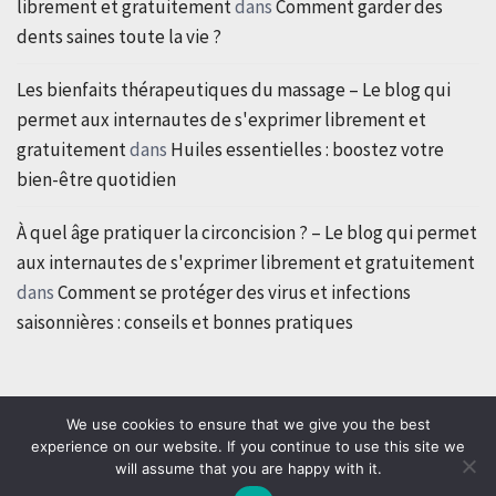
librement et gratuitement
dans
Comment garder des
dents saines toute la vie ?
Les bienfaits thérapeutiques du massage – Le blog qui
permet aux internautes de s'exprimer librement et
gratuitement
dans
Huiles essentielles : boostez votre
bien-être quotidien
À quel âge pratiquer la circoncision ? – Le blog qui permet
aux internautes de s'exprimer librement et gratuitement
dans
Comment se protéger des virus et infections
saisonnières : conseils et bonnes pratiques
We use cookies to ensure that we give you the best
experience on our website. If you continue to use this site we
will assume that you are happy with it.
Copyright © All rights reserved.
|
Theme: Classic Blog by