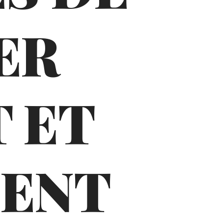
ER
 ET
MENT