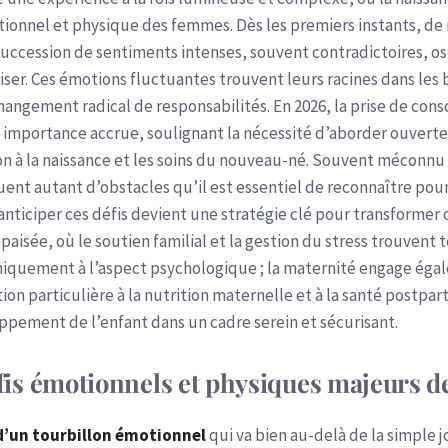
ionnel et physique des femmes. Dès les premiers instants, 
uccession de sentiments intenses, souvent contradictoires, os
îtriser. Ces émotions fluctuantes trouvent leurs racines dans 
angement radical de responsabilités. En 2026, la prise de cons
importance accrue, soulignant la nécessité d’aborder ouverte
tion à la naissance et les soins du nouveau-né. Souvent méconnu 
tuent autant d’obstacles qu’il est essentiel de reconnaître po
 anticiper ces défis devient une stratégie clé pour transforme
isée, où le soutien familial et la gestion du stress trouvent 
niquement à l’aspect psychologique ; la maternité engage ég
ion particulière à la nutrition maternelle et à la santé postpa
pement de l’enfant dans un cadre serein et sécurisant.
is émotionnels et physiques majeurs de
’un tourbillon émotionnel
qui va bien au-delà de la simple jo