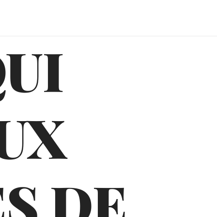
QUI
UX
S DE