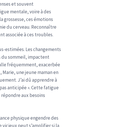
tenses et souvent
atigue mentale, voire à des
la grossesse, ces émotions
mie du cerveau. Reconnaître
nt associée à ces troubles.
sous-estimées. Les changements
les du sommeil, impactent
stalle fréquemment, exacerbée
e, Marie, une jeune maman en
iquement. J’ai dû apprendre à
as anticipée ». Cette fatigue
e répondre aux besoins
ffrance physique engendre des
vicieux peut s’amplifier si la