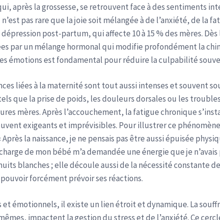
, après la grossesse, se retrouvent face à des sentiments in
 n’est pas rare que la joie soit mélangée à de l’anxiété, de la f
dépression post-partum, qui affecte 10 à 15 % des mères. Dès 
bées par un mélange hormonal qui modifie profondément la chi
 ces émotions est fondamental pour réduire la culpabilité souve
ences liées à la maternité sont tout aussi intenses et souvent 
tels que la prise de poids, les douleurs dorsales ou les troub
tures mères. Après l’accouchement, la fatigue chronique s’in
ouvent exigeants et imprévisibles. Pour illustrer ce phénomèn
« Après la naissance, je ne pensais pas être aussi épuisée phys
 charge de mon bébé m’a demandée une énergie que je n’avais p
uits blanches ; elle découle aussi de la nécessité constante d
 pouvoir forcément prévoir ses réactions.
 et émotionnels, il existe un lien étroit et dynamique. La sou
mes, impactent la gestion du stress et de l’anxiété. Ce cercle 