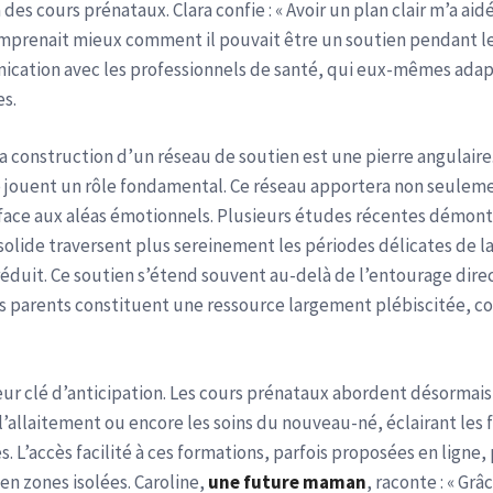
des cours prénataux. Clara confie : « Avoir un plan clair m’a aid
mprenait mieux comment il pouvait être un soutien pendant le 
ication avec les professionnels de santé, qui eux-mêmes adap
es.
a construction d’un réseau de soutien est une pierre angulaire. 
é jouent un rôle fondamental. Ce réseau apportera non seulem
face aux aléas émotionnels. Plusieurs études récentes démont
 solide traversent plus sereinement les périodes délicates de l
duit. Ce soutien s’étend souvent au-delà de l’entourage direct
 parents constituent une ressource largement plébiscitée, co
eur clé d’anticipation. Les cours prénataux abordent désormais
l’allaitement ou encore les soins du nouveau-né, éclairant les f
s. L’accès facilité à ces formations, parfois proposées en lign
en zones isolées. Caroline,
une future maman
, raconte : « Grâ