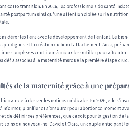
s cette transition. En 2026, les professionnels de santé insis
santé postpartum ainsi qu’une attention ciblée sur la nutrition
tale.
onsidérer les liens avec le développement de l’enfant. Le bien
s prodigués et la création du lien d’attachement. Ainsi, prépar
tions complexes contribue à mieux les outiller pour affronter 
défis associés à la maternité marque la première étape crucial
ultés de la maternité grâce à une prépar
a bien au-delà des seules notions médicales. En 2026, elle s’in
s’informer, planifier et s’entourer pour aborder ce moment ave
t de définir ses préférences, que ce soit pour la gestion de la
 soins du nouveau-né. David et Clara, un couple anticipant leu