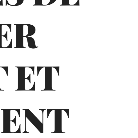
ER
 ET
MENT