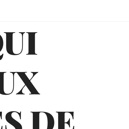
QUI
UX
S DE