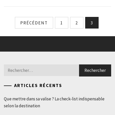
Pagination
PRÉCÉDENT
1
2
3
des
publications
Rechercher :
ARTICLES RÉCENTS
Que mettre dans sa valise ? La check-list indispensable
selon la destination