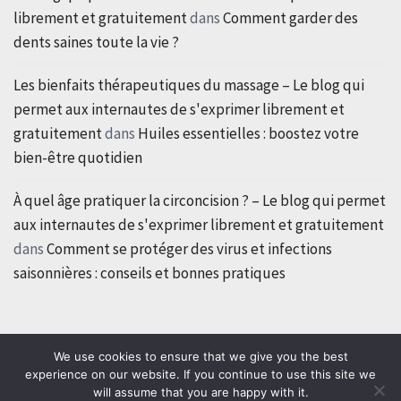
librement et gratuitement
dans
Comment garder des
dents saines toute la vie ?
Les bienfaits thérapeutiques du massage – Le blog qui
permet aux internautes de s'exprimer librement et
gratuitement
dans
Huiles essentielles : boostez votre
bien-être quotidien
À quel âge pratiquer la circoncision ? – Le blog qui permet
aux internautes de s'exprimer librement et gratuitement
dans
Comment se protéger des virus et infections
saisonnières : conseils et bonnes pratiques
We use cookies to ensure that we give you the best
experience on our website. If you continue to use this site we
will assume that you are happy with it.
Copyright © All rights reserved.
|
Theme: Classic Blog by