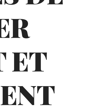
ER
 ET
MENT