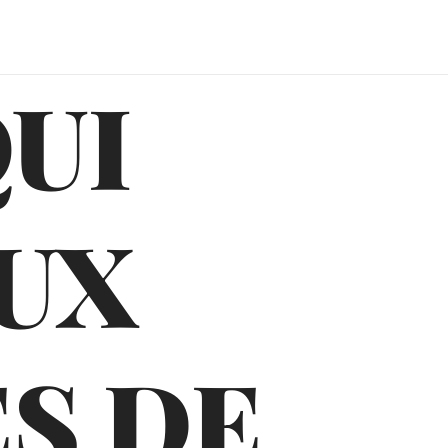
QUI
UX
S DE